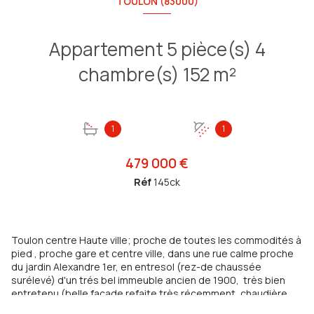
TOULON (83000)
Appartement 5 pièce(s) 4
chambre(s) 152 m²
1
1
479 000 €
Réf
145ck
Toulon centre Haute ville; proche de toutes les commodités à
pied , proche gare et centre ville, dans une rue calme proche
du jardin Alexandre 1er, en entresol (rez-de chaussée
surélevé) d'un trés bel immeuble ancien de 1900, très bien
entretenu (belle façade refaite très récemment, chaudière
gaz collective récente), appartement de type 5 de 152 m2,