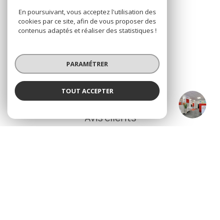
ADHÉRENTS
En poursuivant, vous acceptez l'utilisation des
cookies par ce site, afin de vous proposer des
Nous adhérons
contenus adaptés et réaliser des statistiques !
PARAMÉTRER
TOUT ACCEPTER
NOS
La maison de l'immobilier IBOX - Transact
Agence
Avis clients
© 2026 | Tous droits réservés
Nos honoraires
Nos partenaires
Mentions légales
Politique de confidentialité
Admin
Cookies