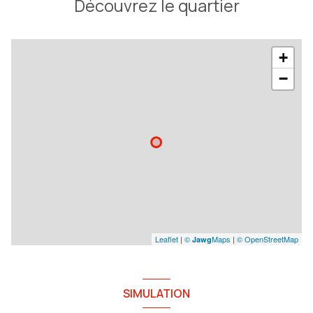
Découvrez le quartier
+
−
Leaflet
|
©
Maps
|
© OpenStreetMap
Jawg
SIMULATION