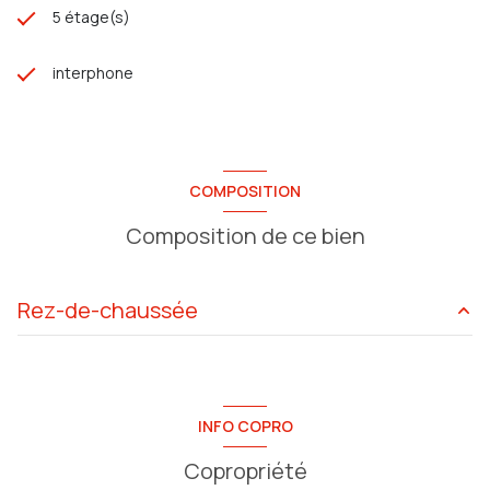
5 étage(s)
interphone
COMPOSITION
Composition de ce bien
Rez-de-chaussée
salon/sejour
54.45 m²
cuisine
12.78 m²
INFO COPRO
chambre
16.52 m²
Copropriété
chambre
15.67 m²