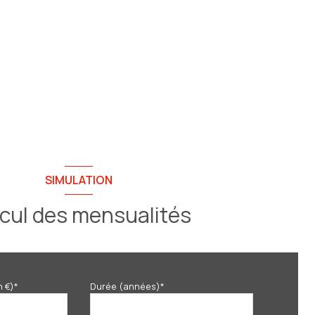
SIMULATION
cul des mensualités
n €)*
Durée (années)*