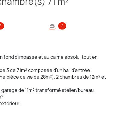
Maison 3 pièce(s) 2 chambre(s) 71 m²
²
2
fond d'impasse et au calme absolu, tout en
ype 3 de 71m² composée d'un hall d'entrée
une pièce de vie de 28m²), 2 chambres de 12m² et
n garage de 11m² transformé atelier/bureau,
².
extérieur.