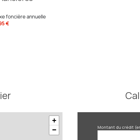
xe foncière annuelle
195 €
ier
Cal
+
Montant du crédit (e
−