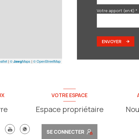
Votre apport (en €) *
ENVOYER
aflet
|
©
Maps
|
© OpenStreetMap
Jawg
UX
VOTRE ESPACE
vre
Espace propriétaire
Nou
SE CONNECTER