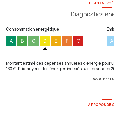
BILAN ÉNERGÉ
Diagnostics én
Consommation énergétique
Emi
A
B
C
D
E
F
G
A
Montant estimé des dépenses annuelles d'énergie pour un
130 € . Prix moyens des énergies indexés sur les années 
VOIR LE DÉTA
A PROPOS DE C