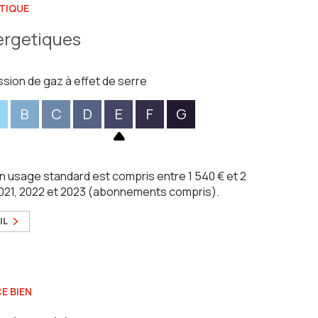
TIQUE
ergetiques
ssion de gaz à effet de serre
B
C
D
E
F
G
 usage standard est compris entre 1 540 € et 2
2021, 2022 et 2023 (abonnements compris).
IL
E BIEN