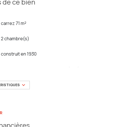
 de ce bien
carrez 71 m²
2 chambre(s)
construit en 1930
Chauffage individuel : chaudière (gaz)
exposition Sud
ÉRISTIQUES
quartier bas faron, toulon est
R
inancières