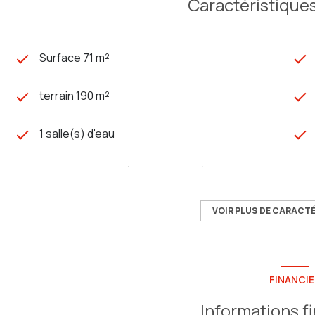
Caractéristiques
Surface 71 m²
terrain 190 m²
1 salle(s) d'eau
cuisine séparée (semi-équipée)
1 parking(s)
VOIR PLUS DE CARACT
1 côté(s) mitoyen(s)
FINANCIE
accès handicapé
Informations f