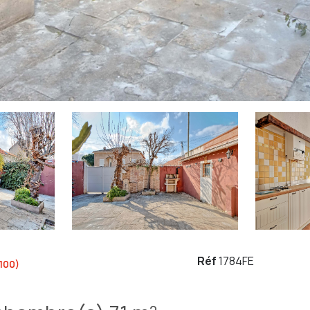
Réf
1784FE
100)