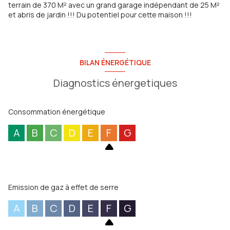
terrain de 370 M² avec un grand garage indépendant de 25 M²
et abris de jardin !!! Du potentiel pour cette maison !!!
BILAN ÉNERGÉTIQUE
Diagnostics énergetiques
Consommation énergétique
A
B
C
D
E
F
G
Emission de gaz à effet de serre
A
B
C
D
E
F
G