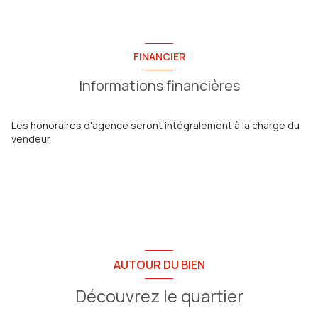
2 parking(s)
chambre
13.50 m²
chambre
15 m²
chambre
14 m²
exposition Sud-Est
buanderie
13 m²
FINANCIER
WC
3 m²
2 niveau(x)
Informations financières
pièce à vivre
26 m²
vue Dégagée
Les honoraires d'agence seront intégralement à la charge du
vendeur
quartier bas faron, toulon est
AUTOUR DU BIEN
Découvrez le quartier