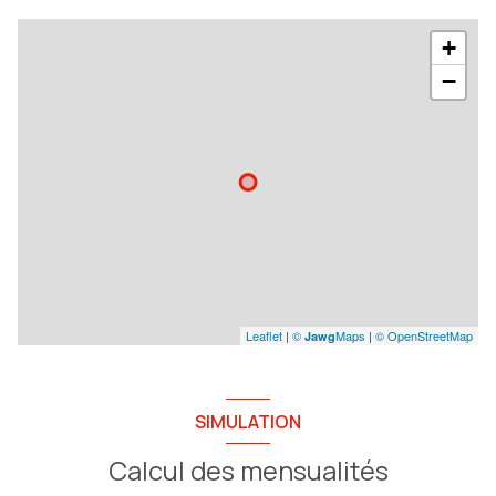
+
−
Leaflet
|
©
Maps
|
© OpenStreetMap
Jawg
SIMULATION
Calcul des mensualités