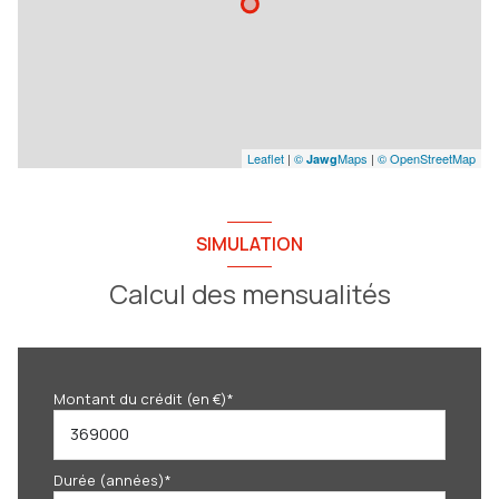
Leaflet
|
©
Maps
|
© OpenStreetMap
Jawg
SIMULATION
Calcul des mensualités
Montant du crédit (en €)*
Durée (années)*