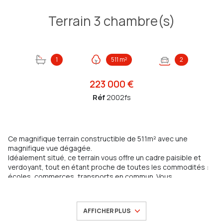
Terrain 3 chambre(s)
1
511 m²
2
223 000 €
Réf
2002fs
Ce magnifique terrain constructible de 511m² avec une
magnifique vue dégagée.
Idéalement situé, ce terrain vous offre un cadre paisible et
verdoyant, tout en étant proche de toutes les commodités :
écoles, commerces, transports en commun. Vous
bénéficierez d’un environnement résidentiel de qualité,
parfaitement adapté pour une vie familiale.
Ce terrain permet la construction d’une villa spacieuse
AFFICHER PLUS
d'environ 84 m² avec jardin, piscine, stationnements et toutes