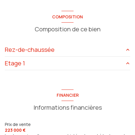
COMPOSITION
Composition de ce bien
Rez-de-chaussée
Etage 1
salon/sejour
30.14 m²
cuisine
10.21 m²
chambre
11.47 m²
WC
1.69 m²
chambre
9.67 m²
FINANCIER
entrée
2.91 m²
chambre
9.72 m²
Informations financières
salle de bain
4.86 m²
WC
1.62 m²
Prix de vente
223 000 €