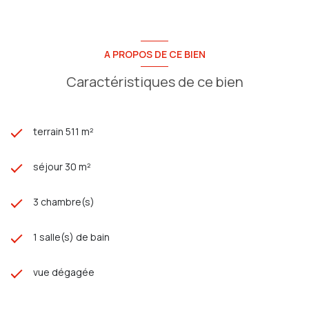
les prestations dont vous avez toujours rêvé.
Le terrassement du terrain a été effectué, une dalle béton a
été réalisée (garantie décennale disponible).
Ce terrain bénéficie d'un permis de construire purgé de tout
recours pour une maison conforme à la réglementation RE
A PROPOS DE CE BIEN
2020. Il offre la possibilité de construire dès son acquisition.
Caractéristiques de ce bien
LIBRE CONSTRUCTEUR !!!
terrain 511 m²
séjour 30 m²
3 chambre(s)
1 salle(s) de bain
vue dégagée