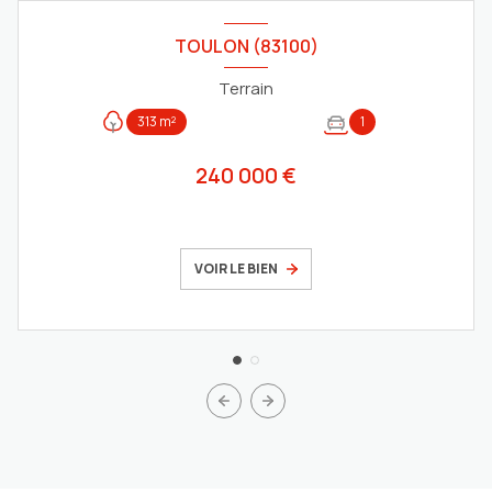
TOULON (83100)
Terrain
313 m²
1
240 000 €
VOIR LE BIEN