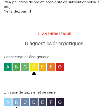
Idéal pour type de projet, possibilité de subvention selon le
projet.
Ne tardez pas !!!
BILAN ÉNERGÉTIQUE
Diagnostics énergetiques
Consommation énergétique
A
B
C
D
E
F
G
Emission de gaz à effet de serre
A
B
C
D
E
F
G