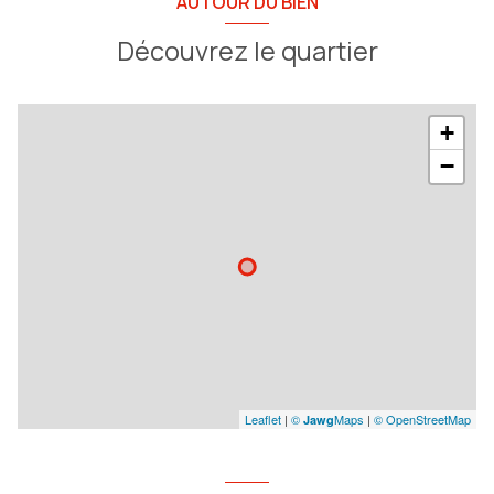
AUTOUR DU BIEN
Découvrez le quartier
+
−
Leaflet
|
©
Maps
|
© OpenStreetMap
Jawg