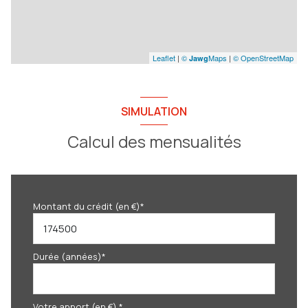
Leaflet
|
©
Maps
|
© OpenStreetMap
Jawg
SIMULATION
Calcul des mensualités
Montant du crédit (en €)*
Durée (années)*
Votre apport (en €) *