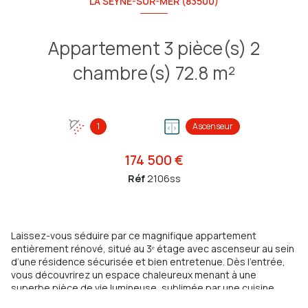
LA SEYNE-SUR-MER (83500)
Appartement 3 pièce(s) 2
chambre(s) 72.8 m²
1
Ascenseur
174 500 €
Réf
2106ss
Laissez-vous séduire par ce magnifique appartement
entièrement rénové, situé au 3ᵉ étage avec ascenseur au sein
d’une résidence sécurisée et bien entretenue. Dès l’entrée,
vous découvrirez un espace chaleureux menant à une
superbe pièce de vie lumineuse, sublimée par une cuisine
ouverte moderne et conviviale. Cet espace s’ouvre sur une