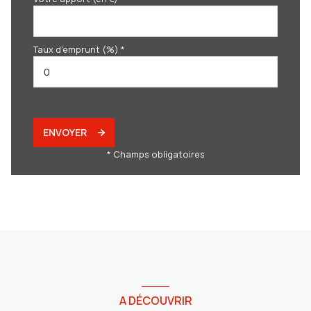
Taux d'emprunt (%) *
ENVOYER
* Champs obligatoires
A DÉCOUVRIR