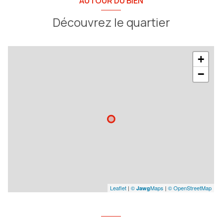
AUTOUR DU BIEN
Découvrez le quartier
+
−
Leaflet
|
©
Maps
|
© OpenStreetMap
Jawg