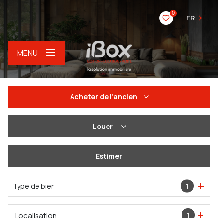
0
FR
MENU
Acheter
de l'ancien
De l'ancien
Louer
Du neuf
à l'année
Estimer
De l'immo pro
De l'immo pro
Type de bien
1
Localisation
1