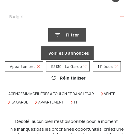
Budget
Filtrer
Voir les
0
annonces
Appartement
83130 - La Garde
1 Pièces
Réinitialiser
AGENCES IMMOBILIÈRES À TOULON ET DANS LE VAR
VENTE
LA GARDE
APPARTEMENT
T1
Désolé, aucun bien n'est disponible pour le moment.
Ne manquez pas les prochaines opportunités, créez une