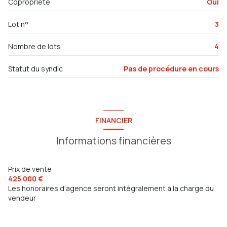
Copropriété
Oui
chambre
10 m²
Lot n°
3
chambre
12 m²
salle de bain
5 m²
Nombre de lots
4
salle d'eau
5 m²
Statut du syndic
Pas de procédure en cours
annexe
20 m²
FINANCIER
Informations financières
Prix de vente
425 000 €
Les honoraires d'agence seront intégralement à la charge du
vendeur