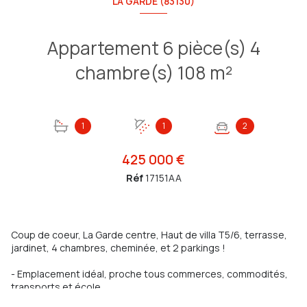
LA GARDE (83130)
Appartement 6 pièce(s) 4
chambre(s) 108 m²
1
1
2
425 000 €
Réf
17151AA
Coup de coeur, La Garde centre, Haut de villa T5/6, terrasse,
jardinet, 4 chambres, cheminée, et 2 parkings !
- Emplacement idéal, proche tous commerces, commodités,
transports et école
- Séjour double (cheminée) , belle hauteur sous plafond, expo