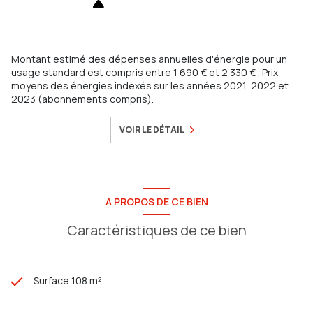
Vous recherchez un bien à la garde, proche patinoire, la garde
centre, les savels, la planquette, le pouverel, le thouar, centre
village, sainte marguerite, pierrascas, les plantades, les lones,
proche mer ou plage, vue dominante, maison piscine garage,
Montant estimé des dépenses annuelles d'énergie pour un
avec jardin contactez nous !
usage standard est compris entre 1 690 € et 2 330 € . Prix
moyens des énergies indexés sur les années 2021, 2022 et
2023 (abonnements compris).
VOIR LE DÉTAIL
A PROPOS DE CE BIEN
Caractéristiques de ce bien
Surface 108 m²