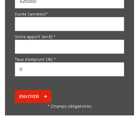
Durée (années)*
Votre apport (en €) *
Taux d'emprunt (%) *
ENVOYER
* Champs obligatoires