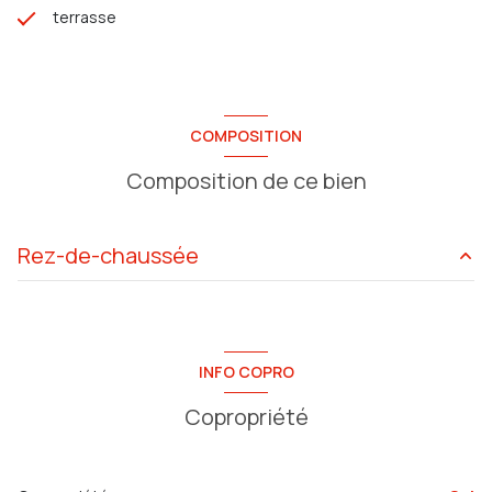
terrasse
COMPOSITION
Composition de ce bien
Rez-de-chaussée
salon/sejour
35 m²
terrasse
19 m²
INFO COPRO
cuisine
10 m²
Copropriété
chambre
11 m²
chambre
11 m²