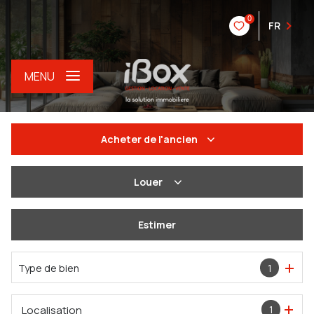
0
FR
MENU
Acheter
de l'ancien
De l'ancien
Louer
Du neuf
à l'année
Estimer
De l'immo pro
De l'immo pro
Type de bien
1
Localisation
1