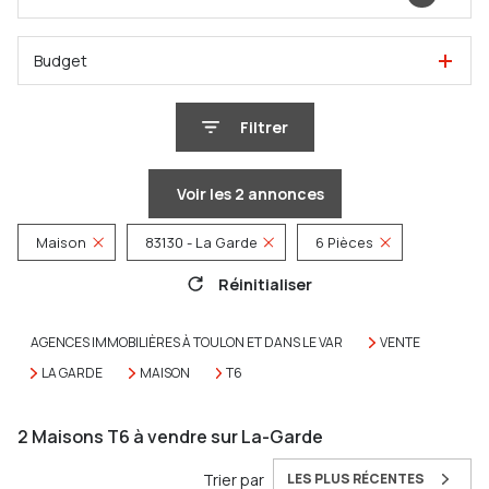
Budget
Filtrer
Voir les
2
annonces
Maison
83130 - La Garde
6 Pièces
Réinitialiser
AGENCES IMMOBILIÈRES À TOULON ET DANS LE VAR
VENTE
LA GARDE
MAISON
T6
2
Maisons T6 à vendre sur La-Garde
Trier par
LES PLUS RÉCENTES