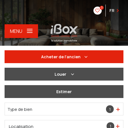
0
FR
MENU
Acheter
de l'ancien
De l'ancien
Louer
Du neuf
à l'année
Estimer
De l'immo pro
De l'immo pro
Type de bien
1
Localisation
1