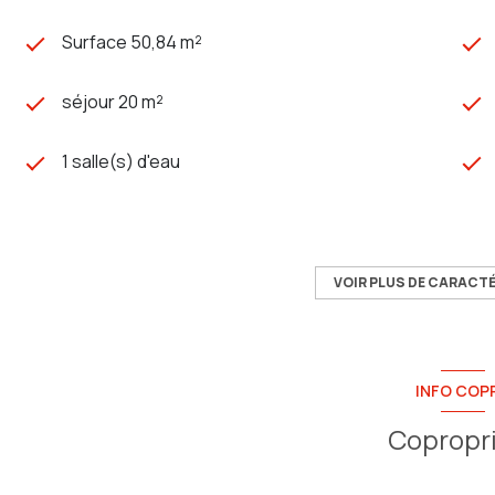
Surface 50,84 m²
séjour 20 m²
1 salle(s) d'eau
cuisine américaine
exposition Sud
VOIR PLUS DE CARACT
4ème étage
INFO COP
ascenseur
Copropr
balcon