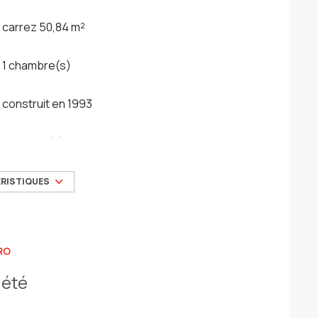
carrez 50,84 m²
1 chambre(s)
construit en 1993
1 parking(s)
1 niveau(x)
ÉRISTIQUES
4 étage(s)
RO
cave
iété
terrasse