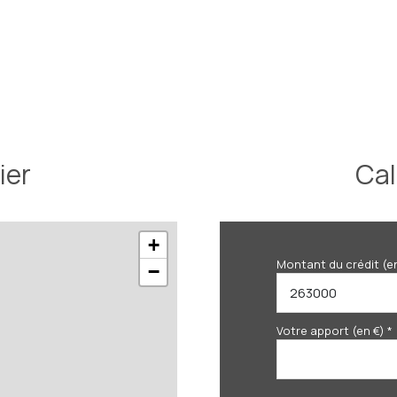
ier
Cal
+
Montant du crédit (e
−
Votre apport (en €) *