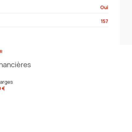
Oui
157
R
inancières
arges
0 €