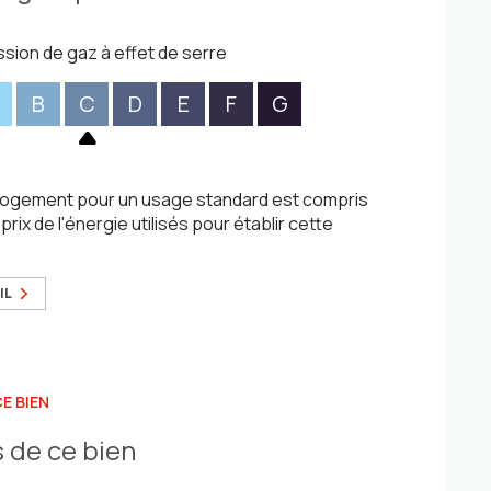
ssion de gaz à effet de serre
B
C
D
E
F
G
logement pour un usage standard est compris
rix de l'énergie utilisés pour établir cette
IL
E BIEN
 de ce bien