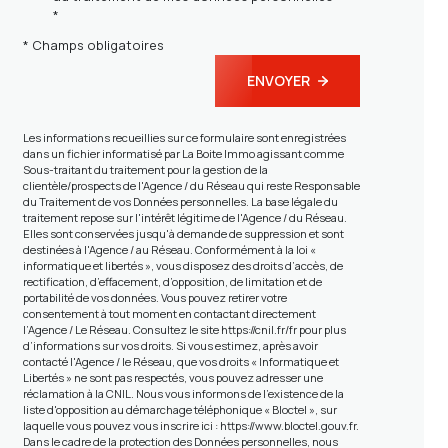
*
* Champs obligatoires
ENVOYER
Les informations recueillies sur ce formulaire sont enregistrées
dans un fichier informatisé par La Boite Immo agissant comme
Sous-traitant du traitement pour la gestion de la
clientèle/prospects de l'Agence / du Réseau qui reste Responsable
du Traitement de vos Données personnelles. La base légale du
traitement repose sur l'intérêt légitime de l'Agence / du Réseau.
Elles sont conservées jusqu'à demande de suppression et sont
destinées à l'Agence / au Réseau. Conformément à la loi «
informatique et libertés », vous disposez des droits d’accès, de
rectification, d’effacement, d’opposition, de limitation et de
portabilité de vos données. Vous pouvez retirer votre
consentement à tout moment en contactant directement
l’Agence / Le Réseau. Consultez le site
https://cnil.fr/fr
pour plus
d’informations sur vos droits. Si vous estimez, après avoir
contacté l'Agence / le Réseau, que vos droits « Informatique et
Libertés » ne sont pas respectés, vous pouvez adresser une
réclamation à la CNIL. Nous vous informons de l’existence de la
liste d'opposition au démarchage téléphonique « Bloctel », sur
laquelle vous pouvez vous inscrire ici :
https://www.bloctel.gouv.fr
.
Dans le cadre de la protection des Données personnelles, nous