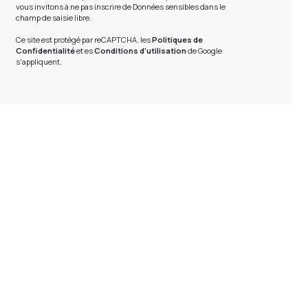
vous invitons à ne pas inscrire de Données sensibles dans le
champ de saisie libre.
Ce site est protégé par reCAPTCHA, les
Politiques de
Confidentialité
et es
Conditions d'utilisation
de Google
s'appliquent.