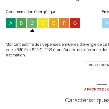
Consommation énergétique
Emi
A
B
C
D
E
F
G
A
Montant estimé des dépenses annuelles d'énergie de ce 
entre 630 € et 920 € . 2021 étant l'année de référence des p
estimation.
VOIR LE DÉTA
A PROPOS DE C
Caractéristiques