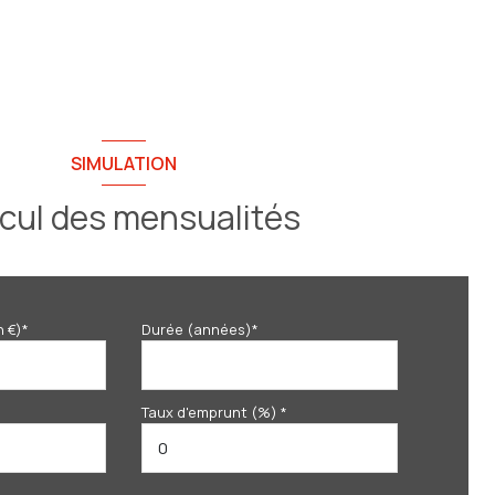
SIMULATION
cul des mensualités
n €)*
Durée (années)*
Taux d'emprunt (%) *