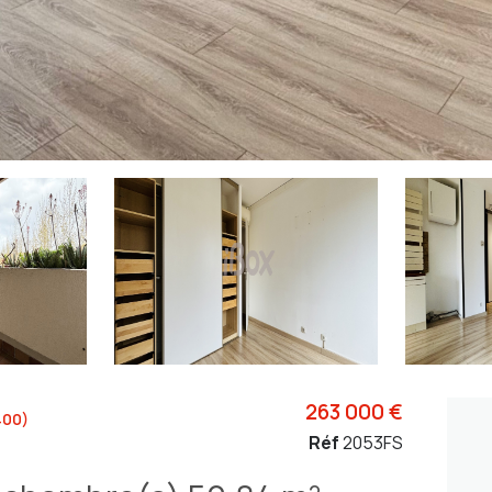
263 000 €
400)
Réf
2053FS