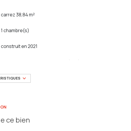
carrez 38,84 m²
1 chambre(s)
construit en 2021
Chauffage individuel : radiateur (gaz)
4 niveau(x)
ÉRISTIQUES
3 étage(s)
ION
visiophone
e ce bien
quartier Costebelle