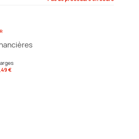
R
inancières
arges
,49 €