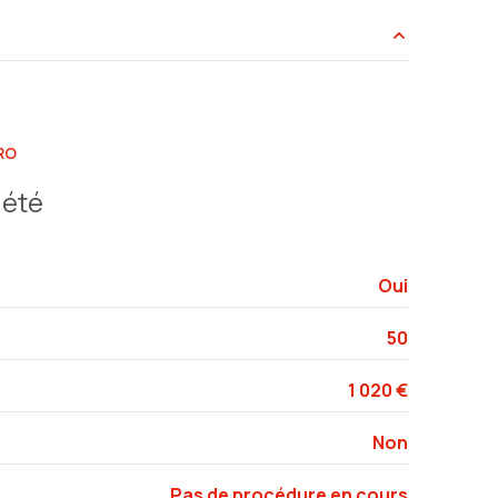
12.27 m²
21.45 m²
RO
6.37 m²
iété
Oui
50
1 020 €
Non
Pas de procédure en cours