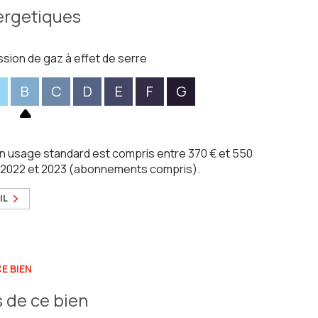
ergetiques
ssion de gaz à effet de serre
B
C
D
E
F
G
n usage standard est compris entre 370 € et 550
1, 2022 et 2023 (abonnements compris).
IL
E BIEN
 de ce bien