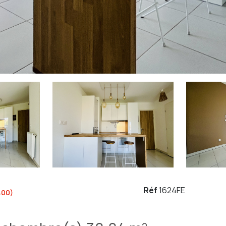
Réf
1624FE
400)