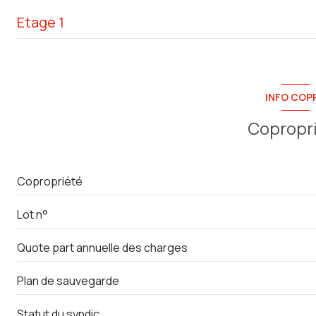
Etage 1
accès handicapé
chambre
salon/sejour
INFO COP
terrasse
Copropr
Copropriété
Lot n°
Quote part annuelle des charges
Plan de sauvegarde
Statut du syndic