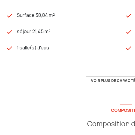
Surface 38,84 m²
séjour 21,45 m²
1 salle(s) d'eau
cuisine américaine
exposition Est
VOIR PLUS DE CARACT
1er étage
COMPOSIT
terrasse
Composition d
interphone