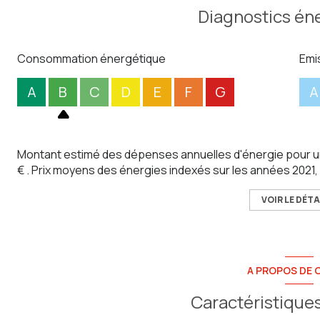
A visiter sans tarder !!
Diagnostics én
Consommation énergétique
Emi
A
B
C
D
E
F
G
A
Montant estimé des dépenses annuelles d'énergie pour u
€ . Prix moyens des énergies indexés sur les années 202
VOIR LE DÉTA
A PROPOS DE C
Caractéristiques