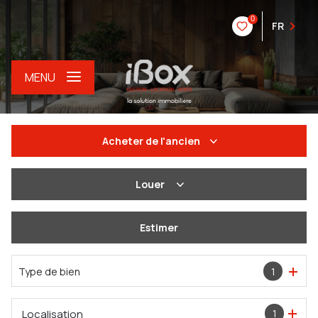
0
FR
MENU
Acheter
de l'ancien
De l'ancien
Louer
Du neuf
à l'année
Estimer
De l'immo pro
De l'immo pro
Type de bien
1
Localisation
1