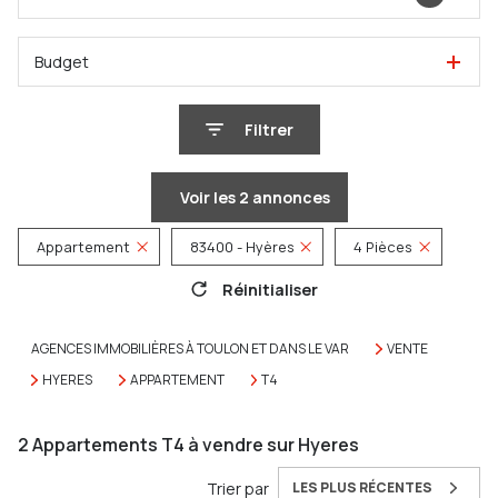
Budget
Filtrer
Voir les
2
annonces
Appartement
83400 - Hyères
4 Pièces
Réinitialiser
AGENCES IMMOBILIÈRES À TOULON ET DANS LE VAR
VENTE
HYERES
APPARTEMENT
T4
2
Appartements T4 à vendre sur Hyeres
Trier par
LES PLUS RÉCENTES