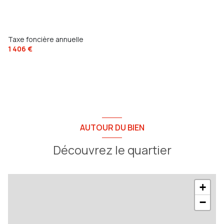
exposition Nord-Sud
2 niveau(x)
Taxe foncière annuelle
1 406 €
vue Dégagée
terrasse
AUTOUR DU BIEN
Découvrez le quartier
+
−