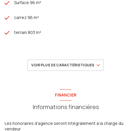
Surface 96 m²
carrez 96 m²
terrain 803 m²
séjour 40 m²
3 chambre(s)
VOIR PLUS DE CARACTÉRISTIQUES
2 salle(s) d'eau
construit en 2021
FINANCIER
Informations financières
cuisine américaine (équipée)
Chauffage individuel : air pulsé (climatisation)
Les honoraires d'agence seront intégralement à la charge du
vendeur