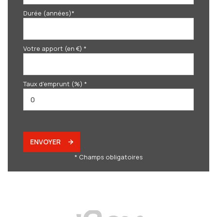
Durée (années)*
Votre apport (en €) *
Taux d'emprunt (%) *
ENVOYER
* Champs obligatoires