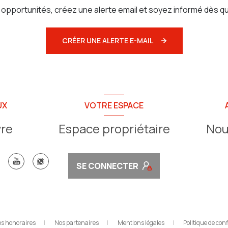
pportunités, créez une alerte email et soyez informé dès qu
CRÉER UNE ALERTE E-MAIL
UX
VOTRE ESPACE
vre
Espace propriétaire
Nou
SE CONNECTER
s honoraires
Nos partenaires
Mentions légales
Politique de conf