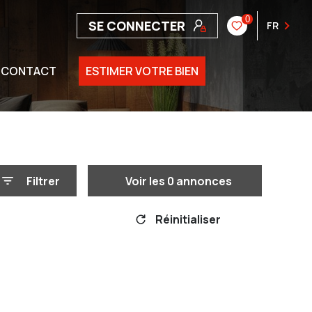
0
SE CONNECTER
FR
CONTACT
ESTIMER VOTRE BIEN
Filtrer
Voir les
0
annonces
Réinitialiser