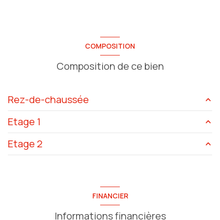
COMPOSITION
Composition de ce bien
Rez-de-chaussée
Etage 1
local
24 m²
Etage 2
Appartement T2
43.5 m²
STUDIO
31 m²
Appartement T2
36 m²
Loft T1
38.12 m²
Appartement T3
57.65 m²
FINANCIER
Informations financières