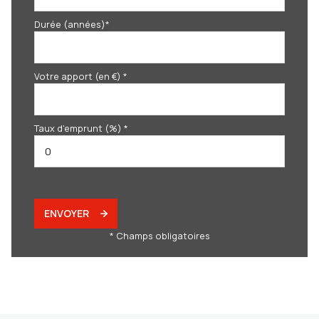
Durée (années)*
Votre apport (en €) *
Taux d'emprunt (%) *
ENVOYER
* Champs obligatoires