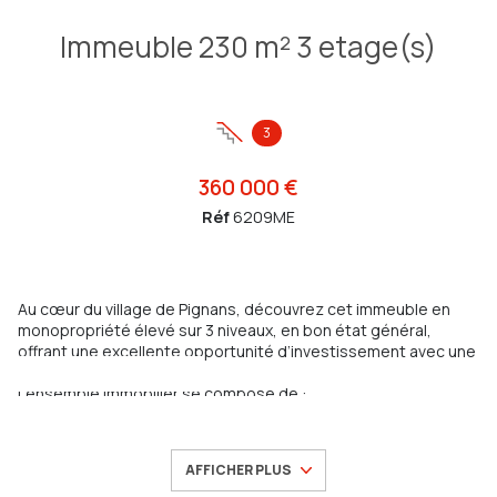
Immeuble 230 m² 3 etage(s)
3
360 000 €
Réf
6209ME
Au cœur du village de
Pignans
, découvrez cet immeuble en
monopropriété élevé sur 3 niveaux, en bon état général,
offrant une excellente opportunité d’investissement avec une
belle rentabilité locative.
L’ensemble immobilier se compose de :
Au rez-de-chaussée :
un local commercial de 24 m²,
un appartement T2 de 43 m²,
AFFICHER PLUS
un garage.