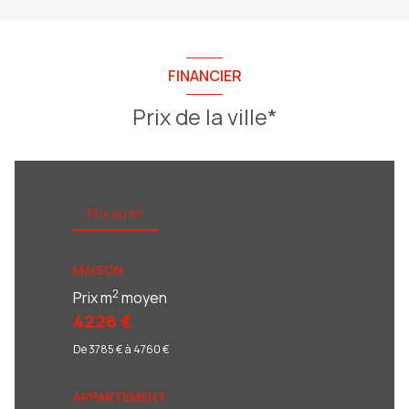
FINANCIER
Prix de la ville*
2
Prix au m
MAISON
2
Prix m
moyen
4226 €
De 3785 € à 4760 €
APPARTEMENT