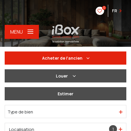
0
FR
MENU
Acheter
de l'ancien
De l'ancien
Louer
Du neuf
à l'année
Estimer
De l'immo pro
De l'immo pro
Type de bien
Localisation
1