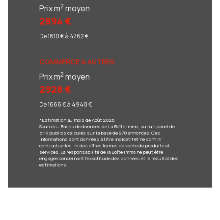
2
Prix m
moyen
2894 €
De 1810 € à 4762 €
COMMERCE & AUTRES
2
Prix m
moyen
2928 €
De 1666 € à 4940 €
*Estimation au mois de Août 2026
Sources : Bases de données de La Boîte Immo, sur un panel de
prix publics calculés sur la base de 978 annonces. Ces
informations sont données à titre indicatif et ne sont ni
contractuelles, ni des offres fermes de vente de produits et
services. La responsabilité de la Boîte Immo ne peut être
engagée concernant l'exactitude des données et le résultat des
estimations.