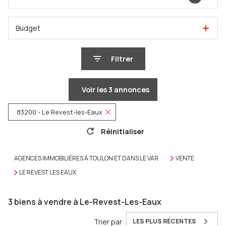
Budget
Filtrer
Voir les
3
annonces
83200 - Le Revest-les-Eaux
Réinitialiser
AGENCES IMMOBILIÈRES À TOULON ET DANS LE VAR
VENTE
LE REVEST LES EAUX
3
biens à vendre à Le-Revest-Les-Eaux
Trier par
LES PLUS RÉCENTES