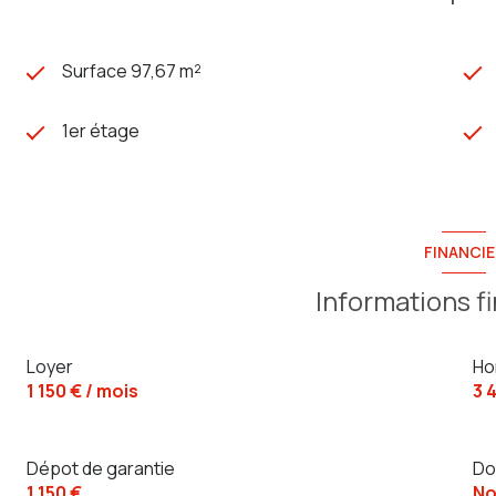
Surface 97,67 m²
1er étage
FINANCIE
Informations f
Loyer
Ho
1 150 € / mois
3 
Dépot de garantie
Do
1 150 €
No