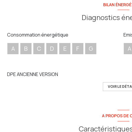
BILAN ÉNERGÉ
Diagnostics én
Consommation énergétique
Emi
A
B
C
D
E
F
G
A
DPE ANCIENNE VERSION
VOIR LE DÉTA
A PROPOS DE C
Caractéristiques