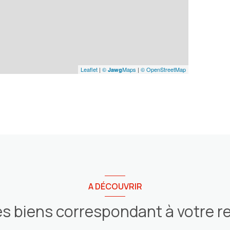
Leaflet
|
©
Maps
|
© OpenStreetMap
Jawg
A DÉCOUVRIR
es biens correspondant à votre 