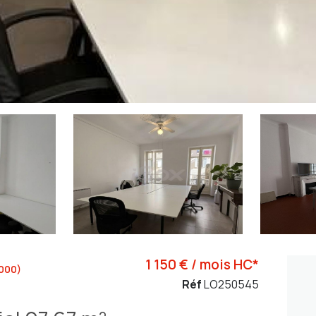
1 150 € / mois HC*
000)
Réf
LO250545