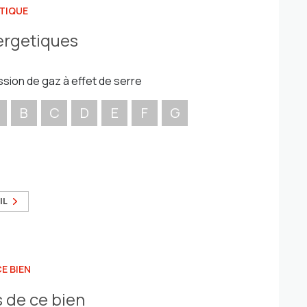
TIQUE
ergetiques
ssion de gaz à effet de serre
B
C
D
E
F
G
IL
E BIEN
 de ce bien