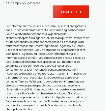
* Champs obligatoires
ENVOYER
Les informations recueillies sur ce formulaire sont enregistrées
dans un fichier informatisé par La Boite Immo agissant comme
Sous-traitant du traitement pour la gestion de la
clientèle/prospects de l'Agence / du Réseau qui reste Responsable
du Traitement de vos Données personnelles. La base légale du
traitement repose sur l'intérêt légitime de l'Agence / du Réseau.
Elles sont conservées jusqu'à demande de suppression et sont
destinées à l'Agence / au Réseau. Conformément à la loi «
informatique et libertés », vous disposez des droits d’accès, de
rectification, d’effacement, d’opposition, de limitation et de
portabilité de vos données. Vous pouvez retirer votre
consentement à tout moment en contactant directement
l’Agence / Le Réseau. Consultez le site
https://cnil.fr/fr
pour plus
d’informations sur vos droits. Si vous estimez, après avoir
contacté l'Agence / le Réseau, que vos droits « Informatique et
Libertés » ne sont pas respectés, vous pouvez adresser une
réclamation à la CNIL. Nous vous informons de l’existence de la
liste d'opposition au démarchage téléphonique « Bloctel », sur
laquelle vous pouvez vous inscrire ici :
https://www.bloctel.gouv.fr
.
Dans le cadre de la protection des Données personnelles, nous
vous invitons à ne pas inscrire de Données sensibles dans le
champ de saisie libre.