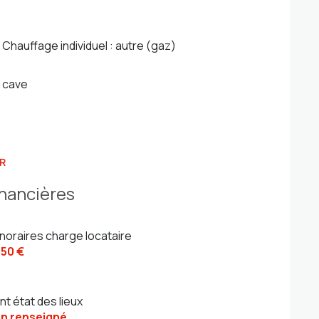
Chauffage individuel : autre (gaz)
cave
R
inancières
noraires charge locataire
450 €
nt état des lieux
n renseigné