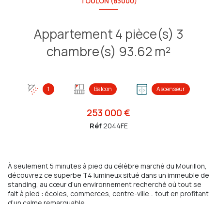
TOULON (83000)
Appartement 4 pièce(s) 3
chambre(s) 93.62 m²
1
Balcon
Ascenseur
253 000 €
Réf
2044FE
À seulement 5 minutes à pied du célèbre marché du Mourillon,
découvrez ce superbe T4 lumineux situé dans un immeuble de
standing, au cœur d’un environnement recherché où tout se
fait à pied : écoles, commerces, centre-ville… tout en profitant
d’un calme remarquable.
Dès l’entrée, vous serez séduits par ses beaux volumes et sa