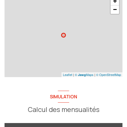
+
−
Leaflet
|
©
Maps
|
© OpenStreetMap
Jawg
SIMULATION
Calcul des mensualités