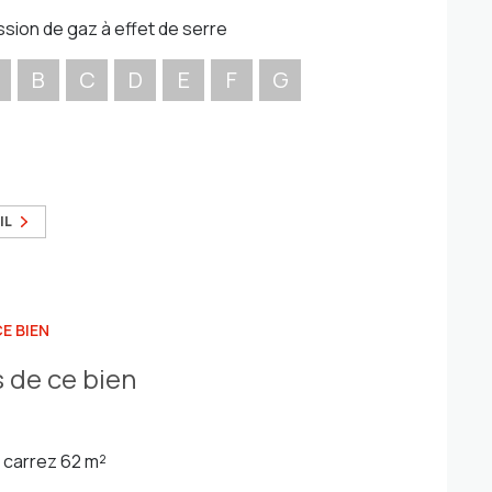
ssion de gaz à effet de serre
B
C
D
E
F
G
IL
E BIEN
 de ce bien
carrez 62 m²