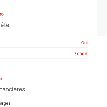
11 m²
12 m²
RO
iété
Oui
3 000 €
R
inancières
arges