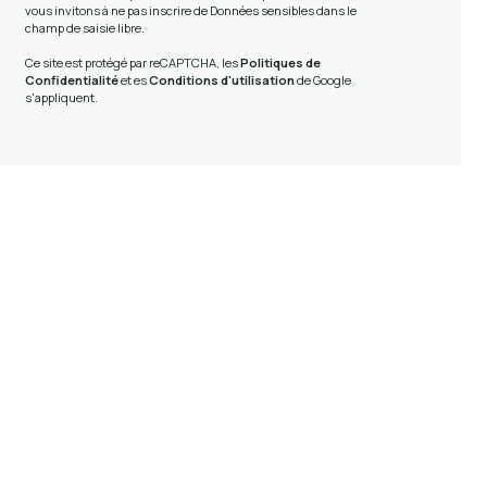
vous invitons à ne pas inscrire de Données sensibles dans le
champ de saisie libre.
Ce site est protégé par reCAPTCHA, les
Politiques de
Confidentialité
et es
Conditions d'utilisation
de Google
s'appliquent.