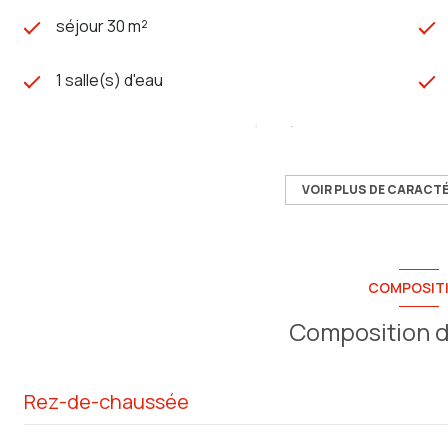
séjour 30 m²
1 salle(s) d'eau
Chauffage collectif : autre (fioul)
1 niveau(x)
VOIR PLUS DE CARACT
7 étage(s)
COMPOSIT
cave
Composition d
terrasse
Rez-de-chaussée