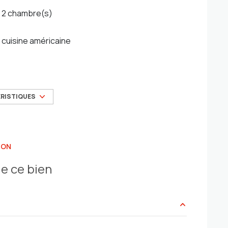
2 chambre(s)
cuisine américaine
exposition Sud-Ouest
3ème étage
ÉRISTIQUES
ascenseur
ION
balcon
e ce bien
quartier faron