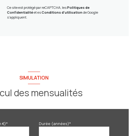
Ce site est protégé par reCAPTCHA, les
Politiques de
Confidentialité
et es
Conditions d'utilisation
de Google
s'appliquent.
SIMULATION
cul des mensualités
n €)*
Durée (années)*