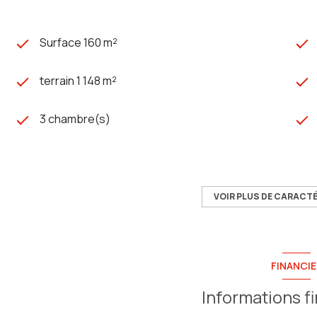
Surface 160 m²
terrain 1 148 m²
3 chambre(s)
construit en 2013
Chauffage individuel :
VOIR PLUS DE CARACT
trad_type_chauff_air_eau (géothermie)
exposition Sud-Est
FINANCIE
vue dégagée
Informations f