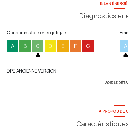
BILAN ÉNERGÉ
Diagnostics én
Consommation énergétique
Emi
A
B
C
D
E
F
G
A
DPE ANCIENNE VERSION
VOIR LE DÉTA
A PROPOS DE C
Caractéristiques