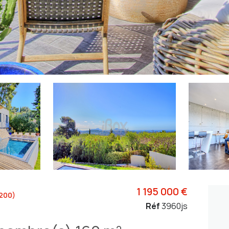
1 195 000 €
200)
Réf
3960js