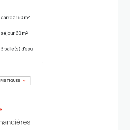
carrez 160 m²
séjour 60 m²
3 salle(s) d'eau
cuisine américaine (équipée)
ÉRISTIQUES
4 parking(s)
3 niveau(x)
R
terrasse
inancières