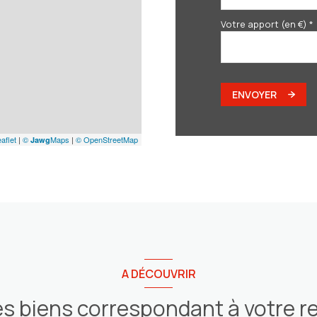
Votre apport (en €) *
ENVOYER
aflet
|
©
Maps
|
© OpenStreetMap
Jawg
A DÉCOUVRIR
es biens correspondant à votre 