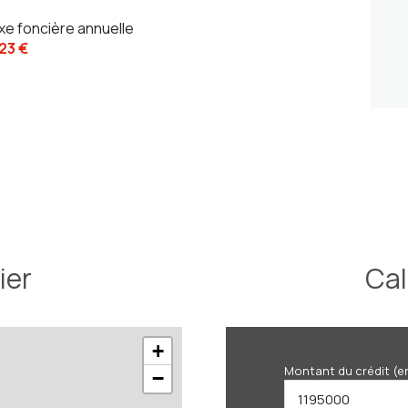
xe foncière annuelle
123 €
ier
Cal
+
Montant du crédit (e
−