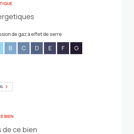
TIQUE
ergetiques
ssion de gaz à effet de serre
B
C
D
E
F
G
IL
E BIEN
 de ce bien