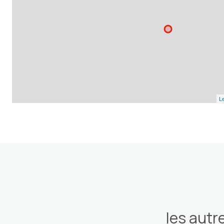
Le
les autr