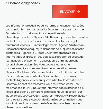
* Champs obligatoires
ENVOYER
Les informations recueillies sur ce formulaire sont enregistrées
dans un fichier informatisé par La Boite Immo agissant comme
Sous-traitant du traitement pour la gestion de la
clientèle/prospects de l'Agence / du Réseau qui reste Responsable
du Traitement de vos Données personnelles. La base légale du
traitement repose sur l'intérêt légitime de l'Agence / du Réseau.
Elles sont conservées jusqu'à demande de suppression et sont
destinées à l'Agence / au Réseau. Conformément à la loi «
informatique et libertés », vous disposez des droits d’accès, de
rectification, d’effacement, d’opposition, de limitation et de
portabilité de vos données. Vous pouvez retirer votre
consentement à tout moment en contactant directement
l’Agence / Le Réseau. Consultez le site
https://cnil.fr/fr
pour plus
d’informations sur vos droits. Si vous estimez, après avoir
contacté l'Agence / le Réseau, que vos droits « Informatique et
Libertés » ne sont pas respectés, vous pouvez adresser une
réclamation à la CNIL. Nous vous informons de l’existence de la
liste d'opposition au démarchage téléphonique « Bloctel », sur
laquelle vous pouvez vous inscrire ici :
https://www.bloctel.gouv.fr
.
Dans le cadre de la protection des Données personnelles, nous
vous invitons à ne pas inscrire de Données sensibles dans le
champ de saisie libre.