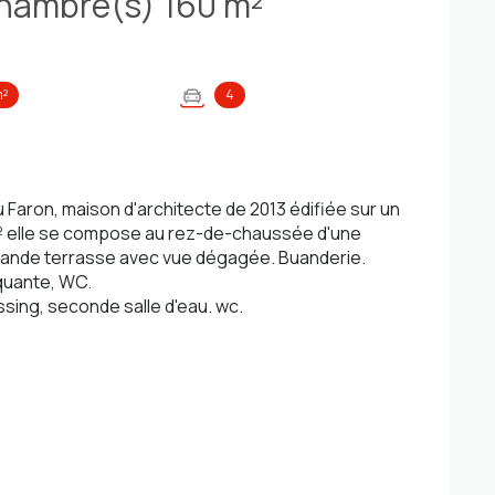
Maison 5 pièce(s) 3 chambre(s) 160 m²
m²
4
 Faron, maison d'architecte de 2013 édifiée sur un
 m² elle se compose au rez-de-chaussée d'une
grande terrasse avec vue dégagée. Buanderie.
iquante, WC.
ssing, seconde salle d'eau. wc.