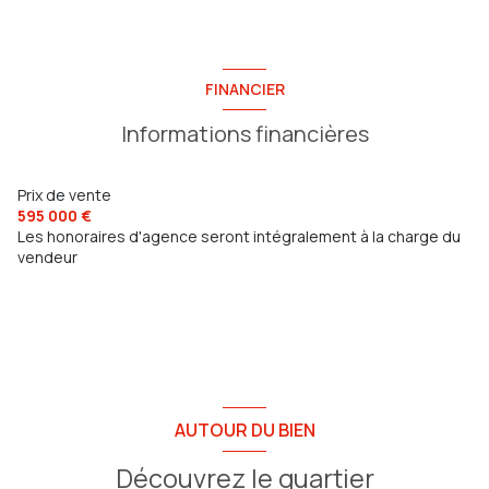
exposition Sud
chambre
19.21 m²
chambre
15.98 m²
cellier
4.21 m²
1 côté(s) mitoyen(s)
chambre
12.61 m²
FINANCIER
WC
1.27 m²
chambre
9.67 m²
1 niveau(x)
Informations financières
chambre
14.40 m²
salle de bain
3.85 m²
vue dégagée
Prix de vente
595 000 €
Les honoraires d'agence seront intégralement à la charge du
terrasse
vendeur
piscinable
visiophone
interphone
AUTOUR DU BIEN
accès handicapé
Découvrez le quartier