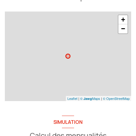
+
−
Leaflet
|
©
Maps
|
© OpenStreetMap
Jawg
SIMULATION
Calcul des mensualités