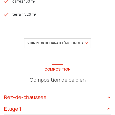
carrez 130 m²
terrain 526 m²
séjour 59 m²
4 chambre(s)
VOIR PLUS DE CARACTÉRISTIQUES
1 salle(s) de bain
construit en 2025
COMPOSITION
Composition de ce bien
cuisine américaine (équipée)
Chauffage individuel : air pulsé (electrique)
Rez-de-chaussée
1 garage(s)
Etage 1
salon/sejour
59.26 m²